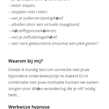
–
beter slapen
;
–
stoppen met roken
;
–
van je suikerverslavingA�af
;
–
afvallen door een virtuele maagband;
– A�
zelfhypnoseA�leren
;
–
van je zelfsabotageA�af;
–
een nare gebeurtenis (trauma) een plek geven?
Waarom bij mij?
Omdat ik kundig ben om connectie met jouw
bijzondere onderbewustzijn te maken! En in
combinatie met jouw motivatie kunnen we samen
zorgen voor dA�e verandering die je nA? nodig
hebt…
Werkwijze hypnose