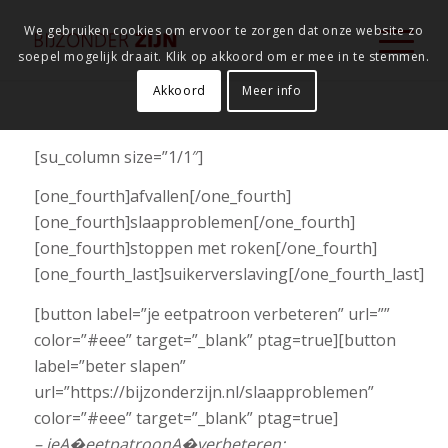
We gebruiken cookies om ervoor te zorgen dat onze website zo
soepel mogelijk draait. Klik op akkoord om er mee in te stemmen.
Akkoord
Meer info
[su_column size=”1/1″]
[one_fourth]afvallen[/one_fourth]
[one_fourth]slaapproblemen[/one_fourth]
[one_fourth]stoppen met roken[/one_fourth]
[one_fourth_last]suikerverslaving[/one_fourth_last]
[button label=”je eetpatroon verbeteren” url=””
color=”#eee” target=”_blank” ptag=true][button
label=”beter slapen”
url=”https://bijzonderzijn.nl/slaapproblemen”
color=”#eee” target=”_blank” ptag=true]
– jeA�eetpatroonA�verbeteren;