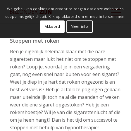
We gebruiken cookies om ervoor te zorgen dat onze website zo
soepel mogelijk draait. Klik op akkoord om er mee in te stemmen.
Akkoord
Meer info
Stoppen met roken
Ben je eigenlijk helemaal klaar met die nare
sigaretten maar lukt het niet om te stoppen met
roken? Loop je, voordat je in een vergadering
gaat, nog even snel naar buiten voor een sigaret?
Weet je diep in je hart dat roken ongezond is en
best wel vies is? Heb je al talloze pogingen gedaan
maar uiteindelijk toch na al die maanden of weken
weer die ene sigaret opgestoken? Heb je een
rokershoestje? Wil je van die sigarettenlucht af die
om je heen hangt? Dan is het tijd om succesvol te
stoppen met behulp van hypnotherapie!