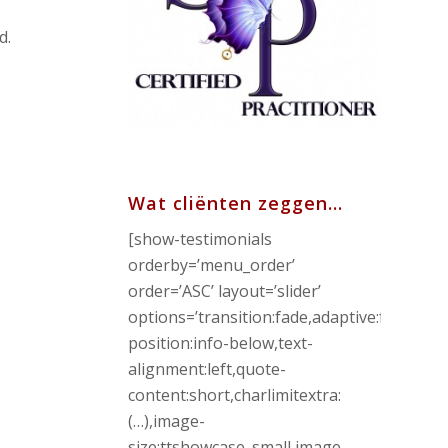
d.
Wat cliënten zeggen…
[show-testimonials
orderby=’menu_order’
order=’ASC’ layout=’slider’
options=’transition:fade,adaptive:false,c
position:info-below,text-
alignment:left,quote-
content:short,charlimitextra:
(…),image-
size:ttshowcase_small,image-