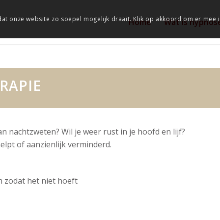
at onze website zo soepel mogelijk draait. Klik op akkoord om er mee 
Home
Wat is hypnos
RAPIE
n nachtzweten? Wil je weer rust in je hoofd en lijf?
elpt of aanzienlijk verminderd.
m zodat het niet hoeft