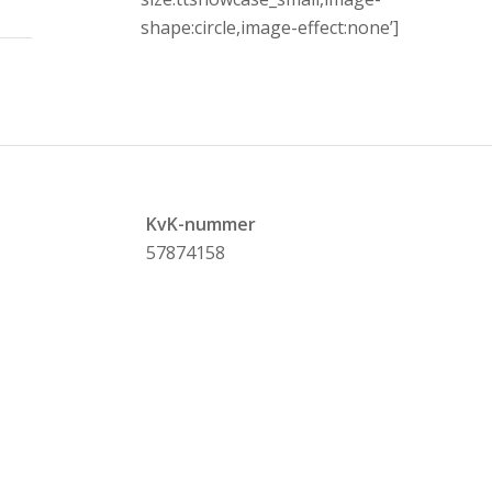
shape:circle,image-effect:none’]
KvK-nummer
57874158